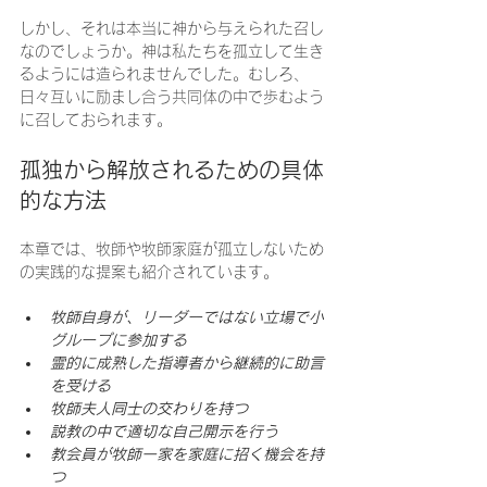
しかし、それは本当に神から与えられた召し
なのでしょうか。神は私たちを孤立して生き
るようには造られませんでした。むしろ、
日々互いに励まし合う共同体の中で歩むよう
に召しておられます。
孤独から解放されるための具体
的な方法
本章では、牧師や牧師家庭が孤立しないため
の実践的な提案も紹介されています。
牧師自身が、リーダーではない立場で小
グループに参加する
霊的に成熟した指導者から継続的に助言
を受ける
牧師夫人同士の交わりを持つ
説教の中で適切な自己開示を行う
教会員が牧師一家を家庭に招く機会を持
つ