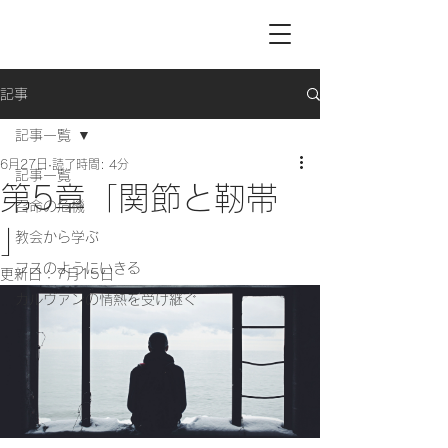
記事
記事一覧
6月27日
読了時間: 4分
記事一覧
第5章「関節と靭帯
召命の危機
」
教会から学ぶ
フスのようにいきる
更新日：
7月15日
カルヴァンの情熱を受け継ぐ