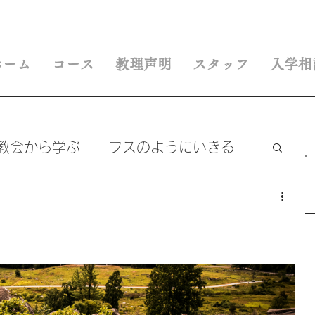
ホーム
コース
教理声明
スタッフ
入学相
教会から学ぶ
フスのようにいきる
継ぐ
」