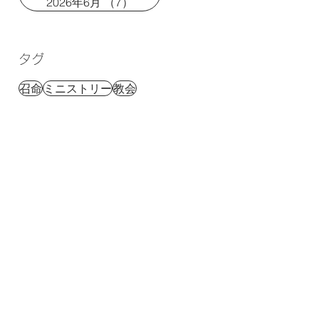
2026年6月
（7）
7件の記事
タグ
召命
ミニストリー
教会