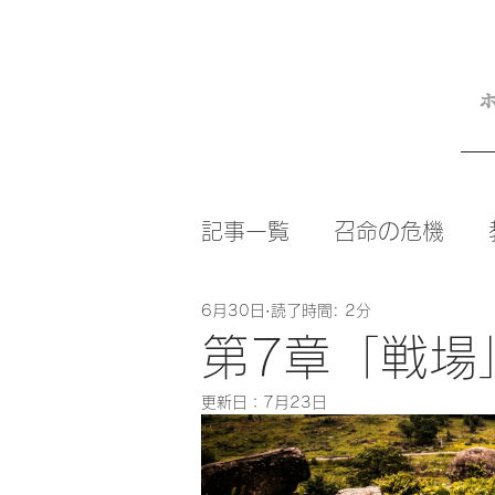
記事一覧
召命の危機
6月30日
読了時間: 2分
カルヴァンの情熱を受け
第7章「戦場
更新日：
7月23日