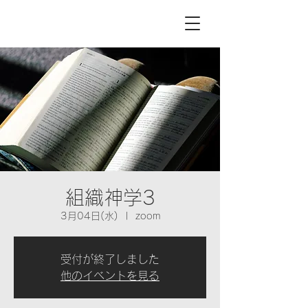
組織神学3
3月04日(水)
  |  
zoom
受付が終了しました
他のイベントを見る