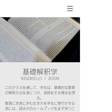
基礎解釈学
8月29日(土)
  |  
ZOOM
このクラスを通して、学生は、基礎的な聖書
の解釈方法を身につけ、実践をする機会を得
る。
聖書に忠実に歩む生き方を学生に根付かせる
為には、読み方のルールブックをまず持つこ