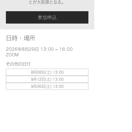
とが大前提となる。
参加申込
日時・場所
2026年8月29日 13:00 – 16:00
ZOOM
その他の日付
8月08日(土) 13:00
9月12日(土) 13:00
9月26日(土) 13:00
イベントについて
2026年 基礎解釈学 Term 夏講義
.docx
Download DOCX • 1.99MB