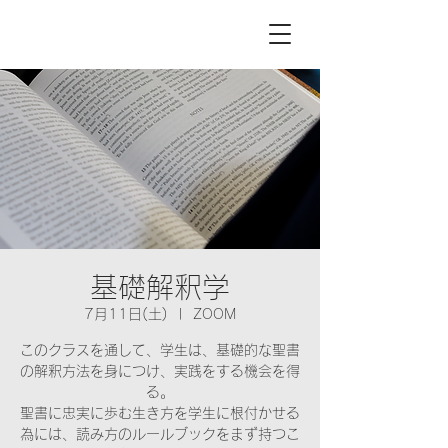
基礎解釈学
7月11日(土)
  |  
ZOOM
このクラスを通して、学生は、基礎的な聖書
の解釈方法を身につけ、実践をする機会を得
る。
聖書に忠実に歩む生き方を学生に根付かせる
為には、読み方のルールブックをまず持つこ