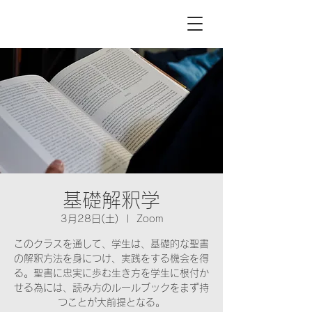
基礎解釈学
3月28日(土)
  |  
Zoom
このクラスを通して、学生は、基礎的な聖書
の解釈方法を身につけ、実践をする機会を得
る。聖書に忠実に歩む生き方を学生に根付か
せる為には、読み方のルールブックをまず持
つことが大前提となる。