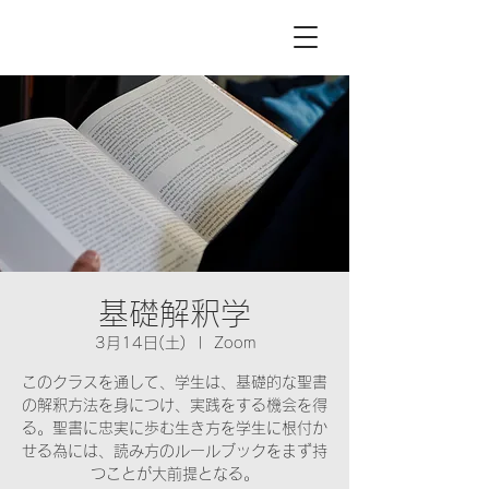
基礎解釈学
3月14日(土)
  |  
Zoom
このクラスを通して、学生は、基礎的な聖書
の解釈方法を身につけ、実践をする機会を得
る。聖書に忠実に歩む生き方を学生に根付か
せる為には、読み方のルールブックをまず持
つことが大前提となる。