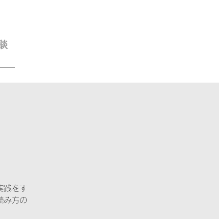
談
実践をす
読み方の