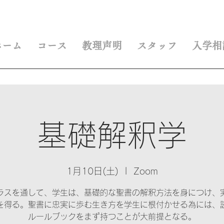
ホーム
コース
教理声明
スタッフ
入学相
基礎解釈学
1月10日(土)
  |  
Zoom
ラスを通して、学生は、基礎的な聖書の解釈方法を身につけ、
を得る。聖書に忠実に歩む生き方を学生に根付かせる為には、
ルールブックをまず持つことが大前提となる。