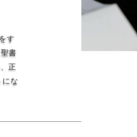
をす
、聖書
め、正
うにな