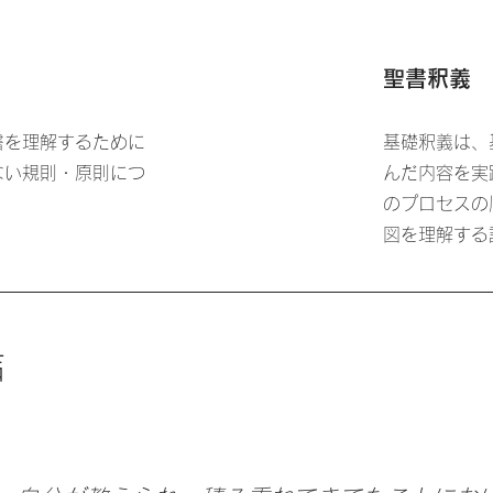
聖書釈義
書を理解するために
基礎釈義は、
ない規則・原則につ
んだ内容を実
。
のプロセスの
図を理解する
声