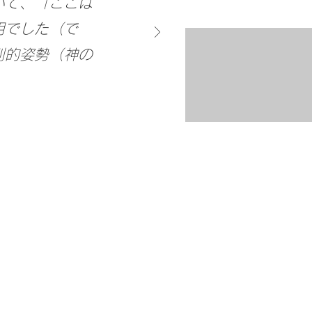
いて、「ここは
用でした（で
則的姿勢（神の