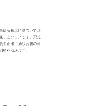
基礎解釈学に基づいて学
践するクラスです。釈義
順を正確に辿り著者の意
訓練を積みます。