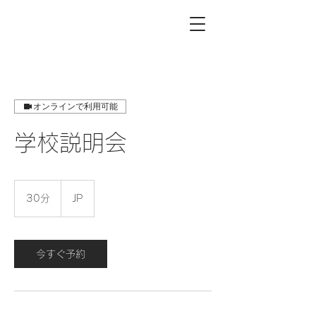
オンラインで利用可能
学校説明会
30分
3
JP
0
分
今すぐ予約