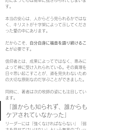
応によって心は簡単に揺さぶられてしまいま
す。
本当の安心は、人からどう見られるかではな
く、キリストが十字架によって示してくださ
った愛の中にあります。
だからこそ、
自分自身に福音を語り続けるこ
と
が必要です。
信仰者とは、成果によってではなく、恵みに
よって神に受け入れられている。その真理を
日々思い起こすことが、道を見失わないため
の大切な原則なのだ学ぶことができました。
同時に、著者は次の牧師の姿にも注目してい
ます。
「誰からも知られず、誰からも
ケアされていなかった」
リーダーには「強くなければならない」「弱
さを見せてはいけない」という無言のプレッ