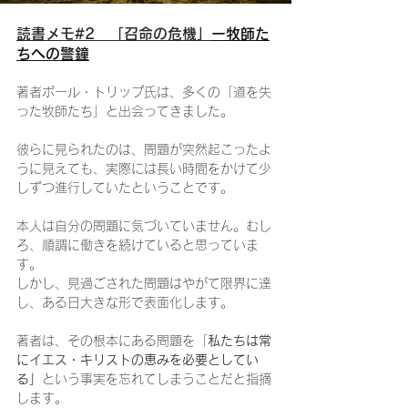
読書メモ#2　「召命の危機」
ー牧師た
ちへの警鐘
著者ポール・トリップ氏は、多くの「道を失
った牧師たち」と出会ってきました。
彼らに見られたのは、問題が突然起こったよ
うに見えても、実際には長い時間をかけて少
しずつ進行していたということです。
本人は自分の問題に気づいていません。むし
ろ、順調に働きを続けていると思っていま
す。
しかし、見過ごされた問題はやがて限界に達
し、ある日大きな形で表面化します。
著者は、その根本にある問題を「
私たちは常
にイエス・キリストの恵みを必要としてい
る」
という事実を忘れてしまうことだと指摘
します。