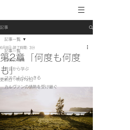
記事
記事一覧
6月8日
読了時間: 3分
記事一覧
第2章「何度も何度
召命の危機
も」
教会から学ぶ
フスのようにいきる
更新日：
6月12日
カルヴァンの情熱を受け継ぐ