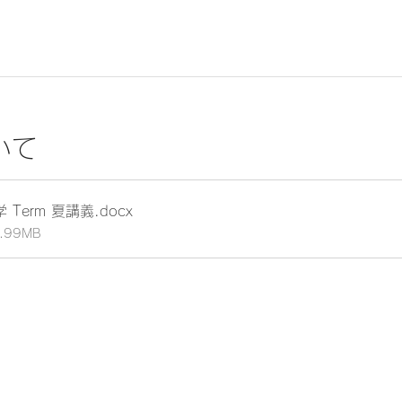
いて
 Term 夏講義
.docx
1.99MB