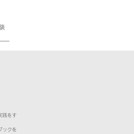
談
実践をす
ブックを