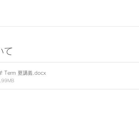
いて
 Term 夏講義
.docx
1.99MB