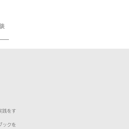
談
実践をす
ブックを